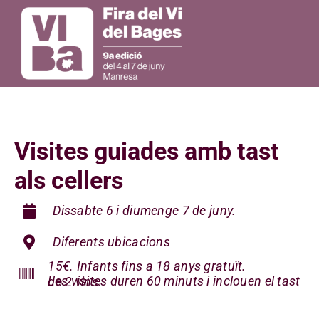
Skip
to
Toggle
content
Navigation
La Fira
Visites guiades amb tast
Programa
als cellers
Dissabte 6 i diumenge
7 de juny.
Diferents ubicacions
15€.
Infants fins a 18 anys gratuït.
Les visites duren 60 minuts i inclouen el tast de 2 vins.